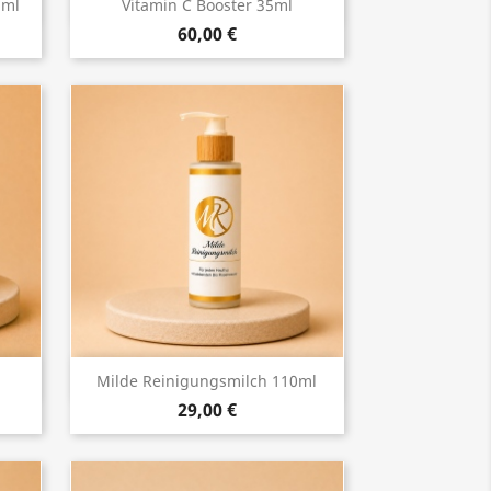
Vorschau

5ml
Vitamin C Booster 35ml
60,00 €
Vorschau

Milde Reinigungsmilch 110ml
29,00 €