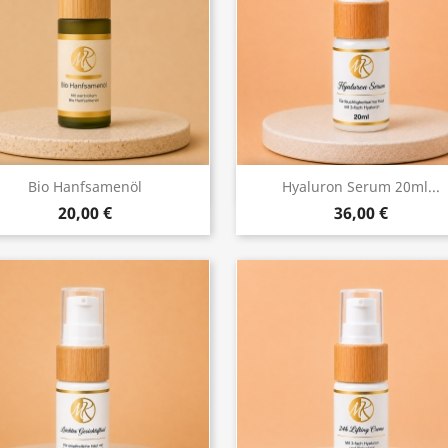
Vorschau
Vorschau


Bio Hanfsamenöl
Hyaluron Serum 20ml...
20,00 €
36,00 €