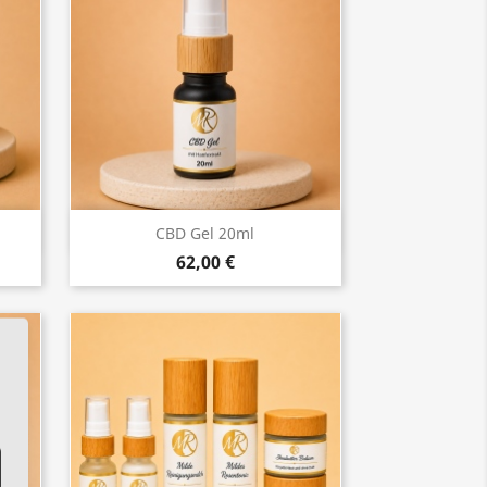
Vorschau

CBD Gel 20ml
62,00 €