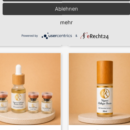
Ablehnen
mehr
Vorschau
Vorschau


türlicher Botox Booster 15ml
Empfindliche Haut Set In..
Powered by
&
55,00 €
105,00 €