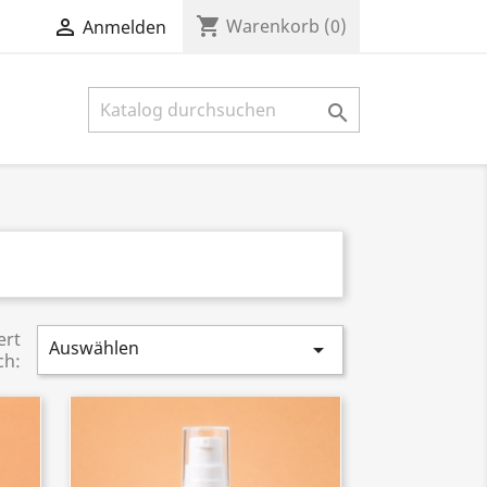
shopping_cart

Warenkorb
(0)
Anmelden

ert
Auswählen

ch: