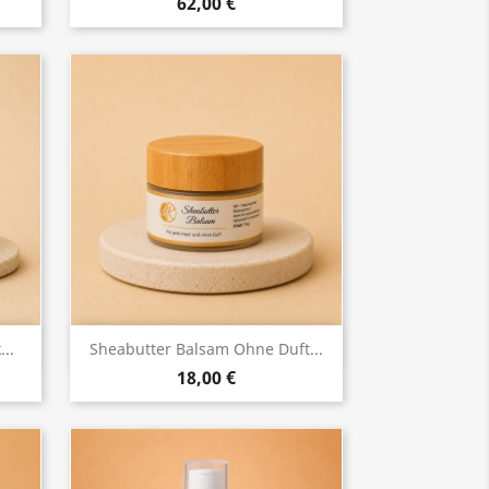
62,00 €
Vorschau

..
Sheabutter Balsam Ohne Duft...
18,00 €