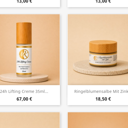
13,00 €
13,00 €
Vorschau
Vorschau


24h Lifting Creme 35ml...
Ringelblumensalbe Mit Zink.
67,00 €
18,50 €