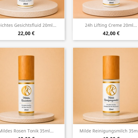
Vorschau
Vorschau


ichtes Gesichtsfluid 20ml...
24h Lifting Creme 20ml...
22,00 €
42,00 €
Vorschau
Vorschau


Mildes Rosen Tonik 35ml...
Milde Reinigungsmilch 35ml